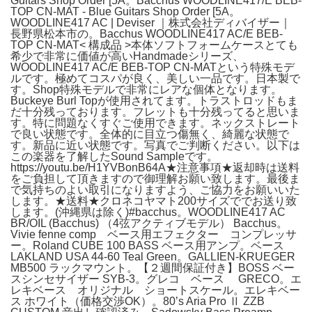
Guitars Shop Order [5A。Bacchus WOODLINE417/E BEB-
TOP CN-MAT - Blue Guitars Shop Order [5A。
WOODLINE417 AC | Deviser ｜株式会社ディバイザー｜
長野県松本市の。Bacchus WOODLINE417 AC/E BEB-
TOP CN-MAT< 構成品 >本体ソフトフォームケースとても
希少で非常に価値が高いHandmadeシリーズ、
WOODLINE417 AC/E BEB-TOP CN-MATという特殊モデ
ルです。極めてコスパが良く、美しい一品です。日本製で
す。Shop特殊モデルで非常にレアな個体となります。
Buckeye Burl Topが使用されてます。トラストロッドもま
だ十分残っております。フレットも十分残ってると思いま
す。特に問題なくすぐご使用できます。ネックストレート
で良い状態です。全体的に目立つ傷無く、綺麗な状態で
す。新品に近い状態です。写真でご判断ください。以下は
この楽器を了解したSound Sampleです。
https://youtu.be/H1YVBonB64A★注意事項★返却時は送料
をご負担して頂きますので御理解お願い致します。最後ま
で気持ちのよい取引になりますよう、ご協力をお願いいた
します。★送料★クロネコヤマト200サイズででお送り致
します。(沖縄県は除く)#bacchus。WOODLINE417 AC
BR/OIL (Bacchus) （4弦アクティブモデル） Bacchus。
Vivie fenne comp ベース用エフェクター コンプレッサ
ー。Roland CUBE 100 BASS ベース用アンプ。ベース
LAKLAND USA 44-60 Teal Green。GALLIEN-KRUEGER
MB500 ラックマウント。【２週間保証付き】BOSS ベー
スシンセサイザー SYB-3。グレコ ベース GRECO。エ
レキベース オリジナル ショートスケール。エレキベー
ス ホワイト（価格交渉OK）。80’s Aria Pro Ⅱ ZZB