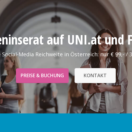
leninserat auf UNI.at und
 Social-Media Reichweite in Österreich: nur € 99,- / 
PREISE & BUCHUNG
KONTAKT