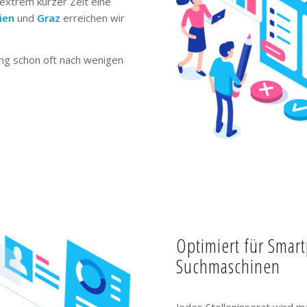
extrem kurzer Zeit eine
ien
und
Graz
erreichen wir
ng schon oft nach wenigen
Optimiert für Smar
Suchmaschinen
Jedes Stelleninserat wird m