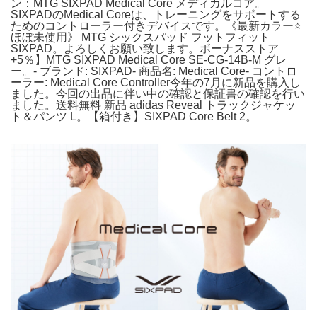
ン：MTG SIXPAD Medical Core メディカルコア。
SIXPADのMedical Coreは、トレーニングをサポートする
ためのコントローラー付きデバイスです。《最新カラー⭐️
ほぼ未使用》 MTG シックスパッド フットフィット
SIXPAD。よろしくお願い致します。ボーナスストア
+5％】MTG SIXPAD Medical Core SE-CG-14B-M グレ
ー。- ブランド: SIXPAD- 商品名: Medical Core- コントロ
ーラー: Medical Core Controller今年の7月に新品を購入し
ました。今回の出品に伴い中の確認と保証書の確認を行い
ました。送料無料 新品 adidas Reveal トラックジャケッ
ト＆パンツ L。【箱付き】SIXPAD Core Belt 2。