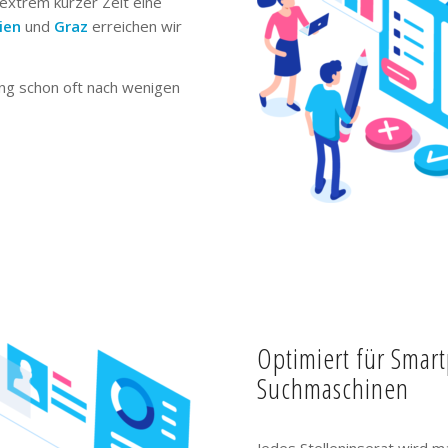
extrem kurzer Zeit eine
ien
und
Graz
erreichen wir
ng schon oft nach wenigen
Optimiert für Smar
Suchmaschinen
Jedes Stelleninserat wird m