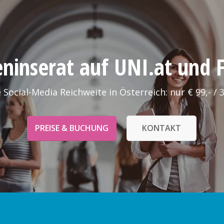
leninserat auf UNI.at und
 Social-Media Reichweite in Österreich: nur € 99,- / 
PREISE & BUCHUNG
KONTAKT