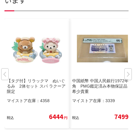
います
【タグ付】リラックマ ぬいぐ
中国紙幣 中国人民銀行1972年5
るみ 2体セット スパ ラクーア
角 PMG鑑定済み本物保証品
限定
希少貴重
マイストア在庫：
4358
マイストア在庫：
3339
6444
7499
税込
円
税込
円