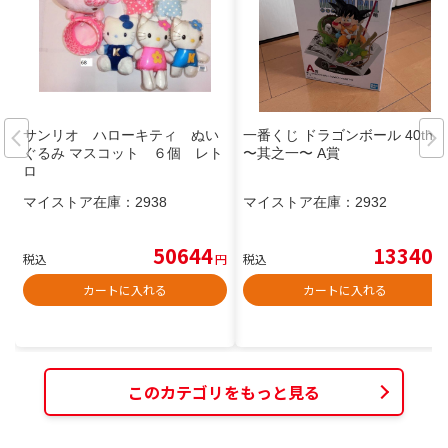
サンリオ ハローキティ ぬい
一番くじ ドラゴンボール 40th
ぐるみ マスコット ６個 レト
〜其之一〜 A賞
ロ
マイストア在庫：
2938
マイストア在庫：
2932
50644
13340
税込
円
税込
円
カートに入れる
カートに入れる
このカテゴリをもっと見る