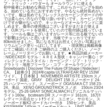
ブ・トリック・パウダーも オールラウンドに使える
初中級者にお勧めな商品です。これからカービングを始め
る、始めている方におすすめです。やるなら絶対長めがい
いです。板は長めでもフレックスがカービングボードの中
では柔らかい方なので取り扱いやすいです。カービング向
けですが癖がないので、キッカーなどオールラウンドに楽
しめます。傷等の使用感はございますがまだまだ使えま
す。OJKプレートを使用していたので取付跡は残っていま
す。ソールも傷はございますがレース等に出る板でないの
で影響は少ないと思います、当板でチョッカリですが
80km出せました。気になる方はお控えください写真はガ
リウムピンク塗りっぱにしてます。 ・現状態は掲載画像
にてご確認いただき ご納得の上 ご購入ください。ノーク
レームノーリターンでお願いします。■ 商品詳細メーカー
: NIDECKER モデル：ＡＲＥＡ形状：キャンバー重心：デ
ィレクショナルスタイル：カービング・ジブ・トリック・
グラトリ・地形フリーラン・コブ・オールラウンド。
Snowboards | Discover The Future Of Shape | Nidecker |
CA。【超希少】2024年capita ULTRAFEAR REV 153W
ワイド。【 日本製 】 NOVEMBER ARTISTE 150cm スノ
ーボード 国産。GRAY DELIGHT 158 スノーボード 24-
25 ハンマーヘッド。スノーボード OGASAKA CT 158 23-
24。美品 XENO GROUNDTRICK スノボ 150cm 23/24
モデル。25-26 GRAY SONICALMACH LTソニカルマッハ
ライト160w。bcstream DR スノーボード 161cm。16万‼️
レディース④点セット❗️ライド、ユニオン、サロモン。ス
ノーボード板K2 ボードカバー付き 150センチ。美品
KISSMARK 140cm スノーボードセット。UNIT MFG