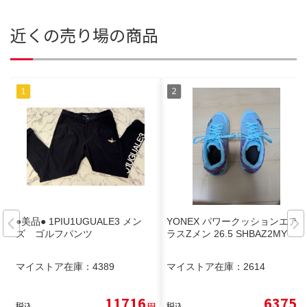
近くの売り場の商品
●美品● 1PIU1UGUALE3 メン
YONEX パワークッションエア
ズ ゴルフパンツ
ラスZメン 26.5 SHBAZ2MY
マイストア在庫：
4389
マイストア在庫：
2614
11716
6375
税込
円
税込
円