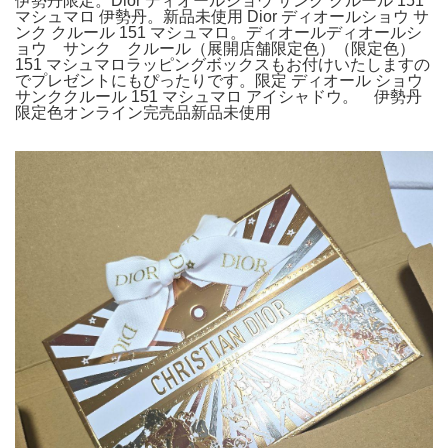
伊勢丹限定。Dior ディオールショウ サンク クルール 151
マシュマロ 伊勢丹。新品未使用 Dior ディオールショウ サ
ンク クルール 151 マシュマロ。ディオールディオールシ
ョウ サンク クルール（展開店舗限定色）（限定色）
151 マシュマロラッピングボックスもお付けいたしますの
でプレゼントにもぴったりです。限定 ディオール ショウ
サンククルール 151 マシュマロ アイシャドウ。 伊勢丹
限定色オンライン完売品新品未使用