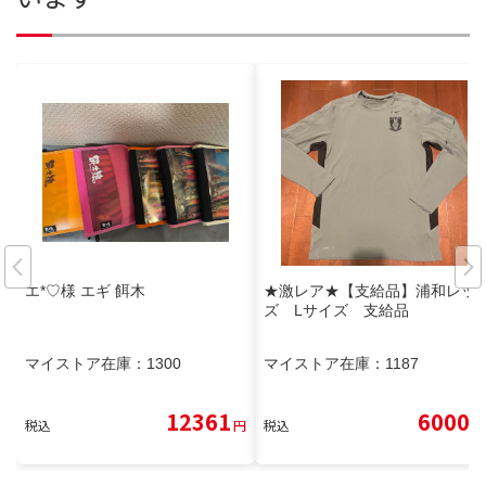
エ*♡様 エギ 餌木
★激レア★【支給品】浦和レッ
ズ Lサイズ 支給品
マイストア在庫：
1300
マイストア在庫：
1187
12361
6000
税込
円
税込
円