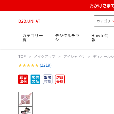
おかげさまで
B2B.UNI.AT
カテゴリ一
デジタルチラ
Howto情
覧
シ
報
TOP
メイクアップ
アイシャドウ
ディオールショ
(2219)