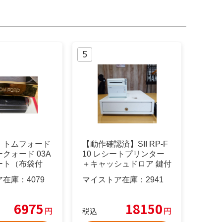
】トムフォード
【動作確認済】SII RP-F
クォード 03A
10 レシートプリンター
ート（布袋付
＋キャッシュドロア 鍵付
ア在庫：
4079
マイストア在庫：
2941
6975
18150
円
円
税込