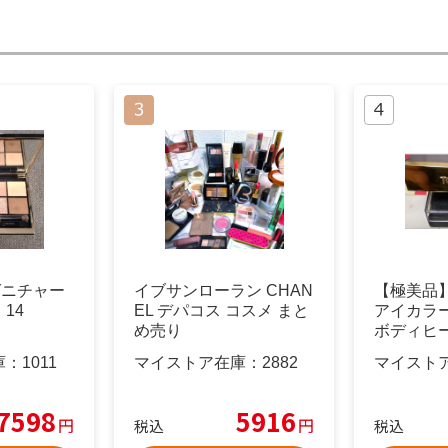
グニチャー
イブサンローラン CHAN
【極美品
14
EL デパコス コスメ まと
アイカラー
め売り
ボディヒ
き）
庫：
1011
マイストア在庫：
2882
マイスト
7598
5916
円
円
税込
税込