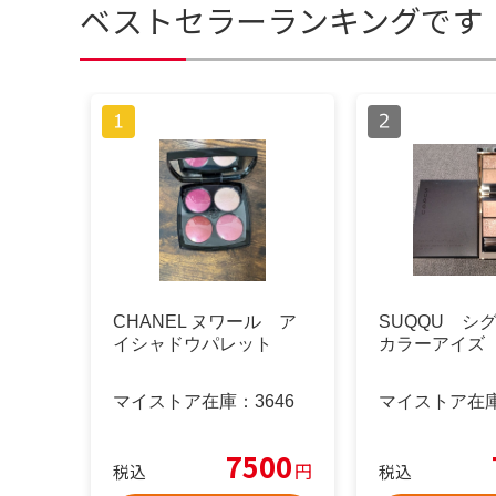
ベストセラーランキングです
CHANEL ヌワール ア
SUQQU シ
イシャドウパレット
カラーアイズ 
マイストア在庫：
3646
マイストア在
7500
円
税込
税込