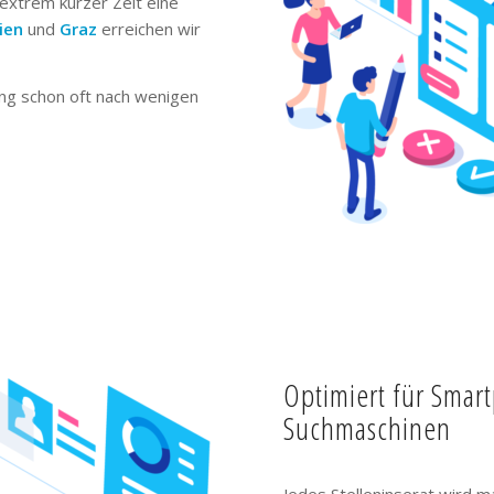
extrem kurzer Zeit eine
ien
und
Graz
erreichen wir
ng schon oft nach wenigen
Optimiert für Smar
Suchmaschinen
Jedes Stelleninserat wird m