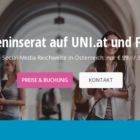
leninserat auf UNI.at und
 Social-Media Reichweite in Österreich: nur € 99,- / 
PREISE & BUCHUNG
KONTAKT