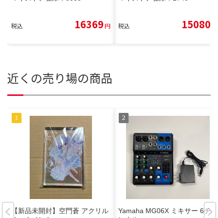
16369
15080
税込
円
税込
円
近くの売り場の商品
【新品未開封】空門蒼 アクリル
Yamaha MG06X ミキサー 6チャ