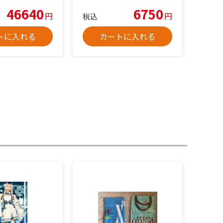
46640
6750
円
円
税込
トに入れる
カートに入れる