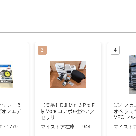
d アソシ B
【美品】DJI Mini 3 Pro F
1/14 スカ
ンピオンエデ
ly More コンボ+社外アク
オペ タミ
セサリー
MFC フ
庫：
1779
マイストア在庫：
1944
マイスト