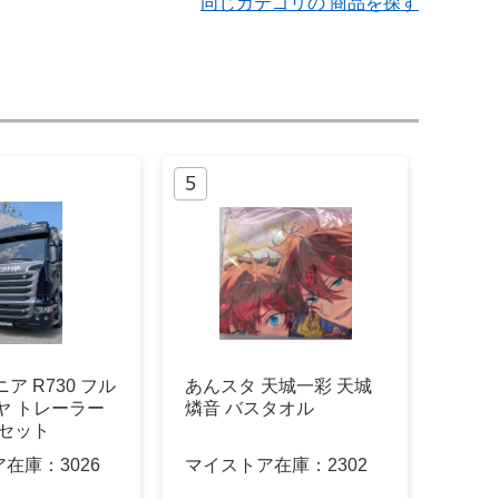
同じカテゴリの 商品を探す
ニア R730 フル
あんスタ 天城一彩 天城
ヤ トレーラー
燐音 バスタオル
ルセット
ア在庫：
3026
マイストア在庫：
2302