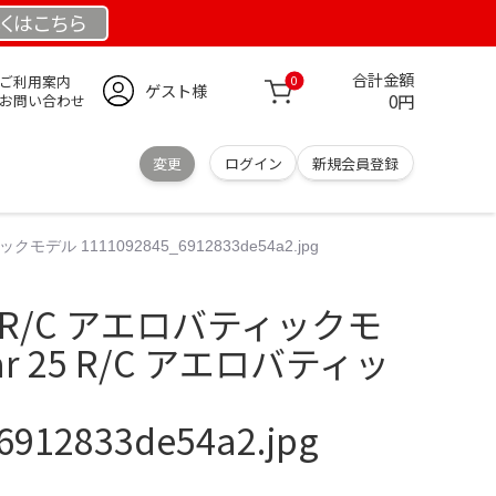
くは
こちら
合計金額
ご利用案内
0
ゲスト様
0円
お問い合わせ
変更
ログイン
新規会員登録
クモデル 1111092845_6912833de54a2.jpg
 25 R/C アエロバティックモ
tar 25 R/C アエロバティッ
6912833de54a2.jpg