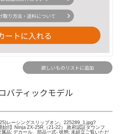
け取り方法・送料について
カートに入れる
欲しいものリストに追加
/C アエロバティックモデル
(23-25)レーシングスリップオン。225289_1.jpg?
】Ninja ZX-25R（21-22） 政府認証ダウンフ
ラス- 付属品: デカール、部品一式- 状態: 未組立ご覧いただ