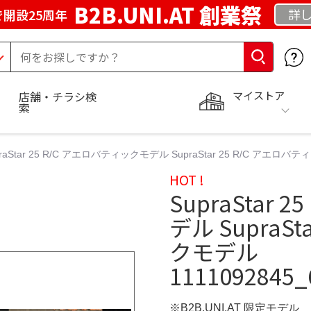
B2B.UNI.AT 創業祭
詳し
開設25周年
マイストア
店舗・チラシ検
索
raStar 25 R/C アエロバティックモデル SupraStar 25 R/C アエロバティッ
HOT !
SupraStar
デル SupraS
クモデル
1111092845_
※B2B.UNI.AT 限定モデル