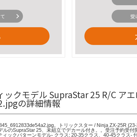
いて
受
る
バティックモデル SupraStar 25 R
4a2.jpgの詳細情報
45_6912833de54a2.jpg。トリックスター / Ninja ZX-25R 
ルのSupraStar 25、未組立でデカール付き。。受注予約受付開始!!
 アエロバティックパターンモデル- クラス: 20-35クラス、40-45ク