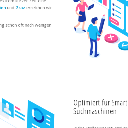
extrem kurzer Zeit eine
ien
und
Graz
erreichen wir
ng schon oft nach wenigen
Optimiert für Smar
Suchmaschinen
Jedes Stelleninserat wird m