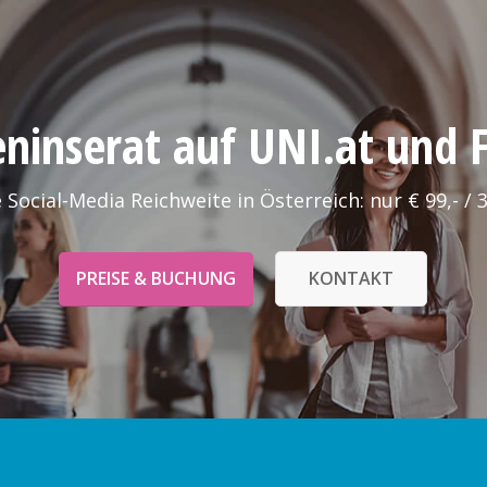
leninserat auf UNI.at und
 Social-Media Reichweite in Österreich: nur € 99,- / 
PREISE & BUCHUNG
KONTAKT