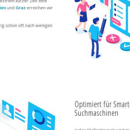
extrem kurzer Zeit eine
ien
und
Graz
erreichen wir
ng schon oft nach wenigen
Optimiert für Smar
Suchmaschinen
Jedes Stelleninserat wird m