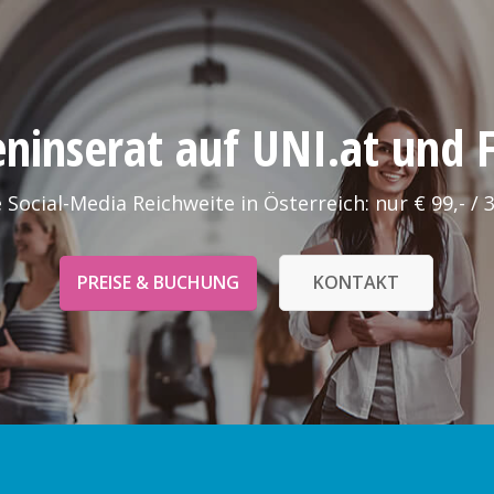
leninserat auf UNI.at und
 Social-Media Reichweite in Österreich: nur € 99,- / 
PREISE & BUCHUNG
KONTAKT