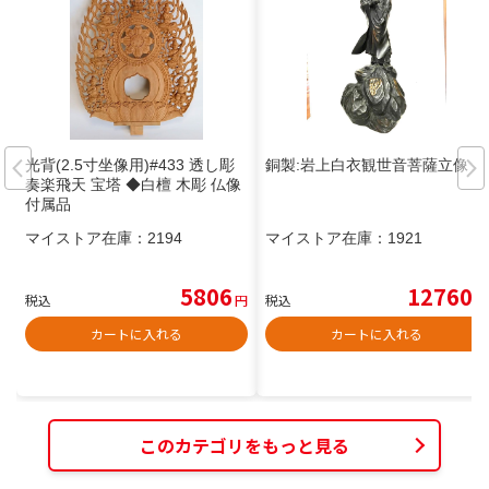
光背(2.5寸坐像用)#433 透し彫
銅製:岩上白衣観世音菩薩立像
奏楽飛天 宝塔 ◆白檀 木彫 仏像
付属品
マイストア在庫：
2194
マイストア在庫：
1921
5806
12760
税込
円
税込
円
カートに入れる
カートに入れる
このカテゴリをもっと見る