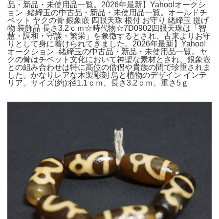
品・新品・未使用品一覧。2026年最新】Yahoo!オークシ
ョン -緒締玉の中古品・新品・未使用品一覧。オールドチ
ベット ヤクの骨 銀象嵌 四眼天珠 根付 お守り 緒締玉 提げ
物 装飾品 長さ3.2ｃｍ☆時代物☆7D0902四眼天珠は「智
慧・調和・守護・繁栄」を象徴するとされ、古来よりお守
りとして身に着けられてきました。2026年最新】Yahoo!
オークション -緒締玉の中古品・新品・未使用品一覧。ヤ
クの骨はチベット文化において神聖な素材とされ、銀象嵌
との組み合わせは特に高位の僧侶や貴族の間で珍重されま
した。かなりレアな木製彫刻 鳥と植物のデザイン インテ
リア。サイズ(約):径1.1ｃｍ、長さ3.2ｃｍ、重さ5ｇ