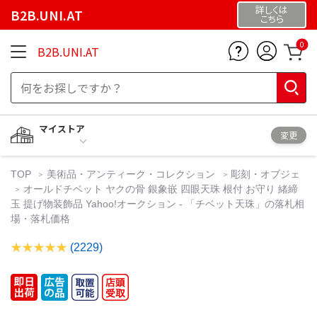
詳しくは
B2B.UNI.AT
こちら
0
B2B.UNI.AT
マイストア
変更
TOP
美術品・アンティーク・コレクション
彫刻・オブジェ
オールドチベット ヤクの骨 銀象嵌 四眼天珠 根付 お守り 緒締
玉 提げ物装飾品 Yahoo!オークション - 「チベット天珠」の落札相
場・落札価格
(2229)