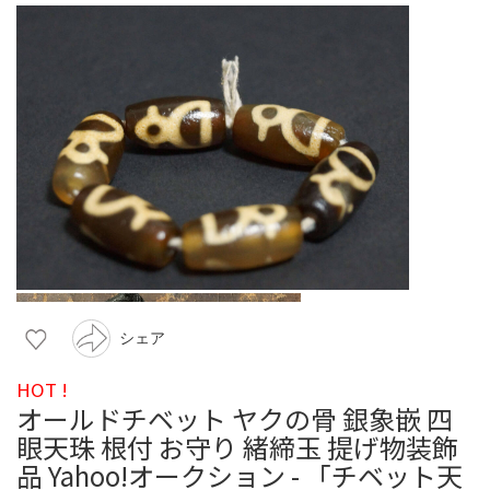
シェア
HOT !
オールドチベット ヤクの骨 銀象嵌 四
眼天珠 根付 お守り 緒締玉 提げ物装飾
品 Yahoo!オークション - 「チベット天