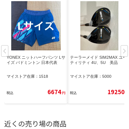
YONEX ニットハーフパンツ Lサ
テーラーメイド SIM2MAX ユー
イズ バドミントン 日本代表
ティリティ 4U、5U 美品
マイストア在庫：
1518
マイストア在庫：
5000
6674
19250
税込
円
税込
円
近くの売り場の商品