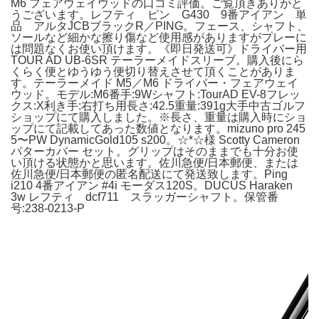
M6 フェアウェイウッドの口コミ評価。ご覧頂きありがと
うございます。レフティ ピン G430 9番アイアン 単
品 アルタJCBブラックR／PING。フェース、シャフト、
ソールなど細かな擦り傷など使用感がありますがプレーに
は問題なくお使い頂けます。《即日発送可》ドライバー用
TOUR AD UB-6SR テーラーメイドスリーブ。購入後にら
くらく便とゆうゆう便切り替えさせて頂くことがありま
す。テーラーメイド M5／M6 ドライバー・フェアウェイ
ウッド。モデル:M6番手:9Wシャフト:TourAD EV-8フレッ
クス:X利き手:右打ち用長さ:42.5重量:391g大手中古ゴルフ
ショップにて購入しました。※長さ、重量は購入時にショ
ップにて記載してあった数値となります。mizuno pro 245
5〜PW DynamicGold105 s200。☆*☆様 Scotty Cameron
パターカバー セット。グリップはそのままでも十分お使
い頂ける状態かと思います。佐川急便/日本郵便、または
佐川急便/日本郵便の匿名配送にて発送致します。Ping
i210 4番アイアン #4i モーダス120S。DUCUS Haraken
3w レフティ dcf711 スラッガーシャフト。保管番
号:238-0213-P