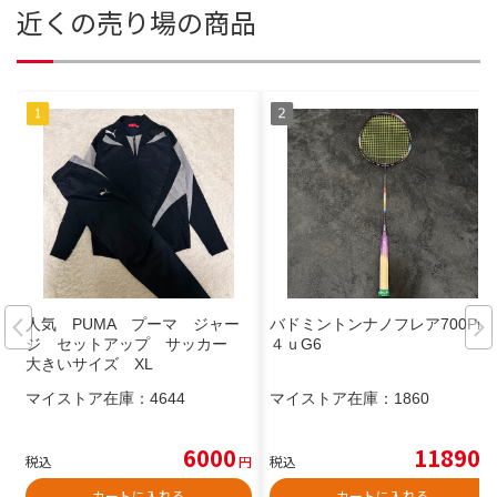
近くの売り場の商品
人気 PUMA プーマ ジャー
バドミントンナノフレア700Pro
ジ セットアップ サッカー
４ｕG6
大きいサイズ XL
マイストア在庫：
4644
マイストア在庫：
1860
6000
11890
税込
円
税込
円
カートに入れる
カートに入れる