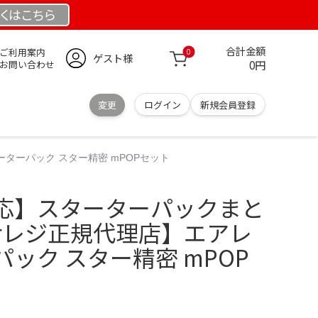
くは
こちら
合計金額
ご利用案内
0
ゲスト様
0円
お問い合わせ
変更
ログイン
新規会員登録
ターパック スター精密 mPOPセット
応】スターターパックまと
irレジ正規代理店】エアレ
ック スター精密 mPOP