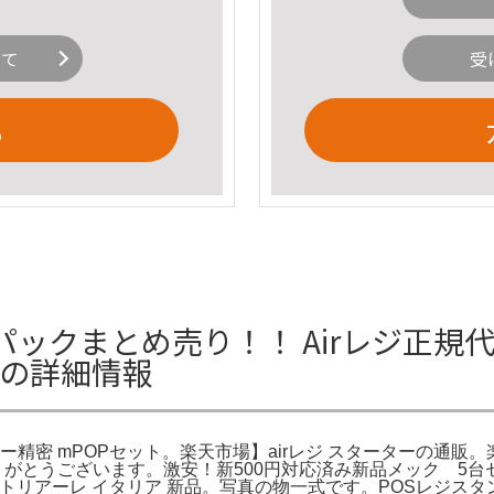
いて
受
る
ックまとめ売り！！ Airレジ正規
トの詳細情報
ー精密 mPOPセット。楽天市場】airレジ スターターの通販
りがとうございます。激安！新500円対応済み新品メック 5台セッ
 サルトリアーレ イタリア 新品。写真の物一式です。POSレジス