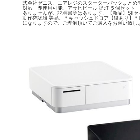
式会社ゼニス。エアレジのスターターパックまとめ売り
対応 即使用可能。アサヒビール 提灯 ５個セッ
ありませんが、説明書等はあります。【新品】SIIセイコー
動作確認済 美品。＊キャッシュドロア【鍵あり】＊
になりますので、ご理解頂いてご購入をお願い致し