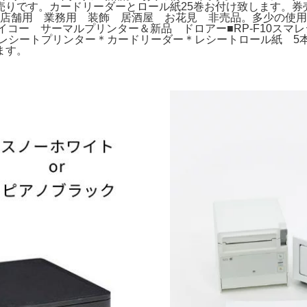
です。カードリーダーとロール紙25巻お付け致します。券売機 グ
ト 店舗用 業務用 装飾 居酒屋 お花見 非売品。多少の使
 サーマルプリンター＆新品 ドロアー■RP-F10スマレジ。EPSO
レシートプリンター＊カードリーダー＊レシートロール紙 5本
ます。