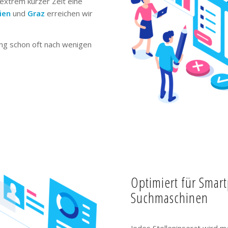
extrem kurzer Zeit eine
ien
und
Graz
erreichen wir
ng schon oft nach wenigen
Optimiert für Smar
Suchmaschinen
Jedes Stelleninserat wird m