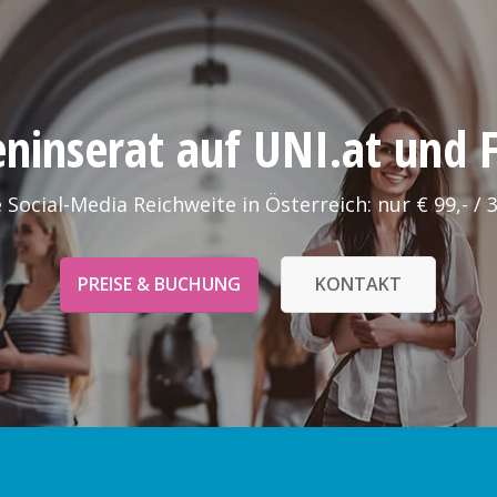
leninserat auf UNI.at und
 Social-Media Reichweite in Österreich: nur € 99,- / 
PREISE & BUCHUNG
KONTAKT