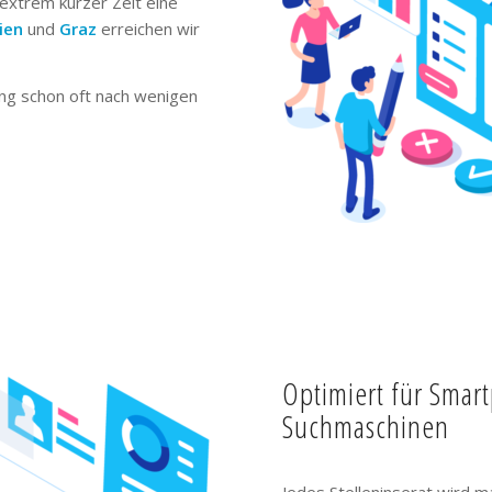
extrem kurzer Zeit eine
ien
und
Graz
erreichen wir
ng schon oft nach wenigen
Optimiert für Smar
Suchmaschinen
Jedes Stelleninserat wird m