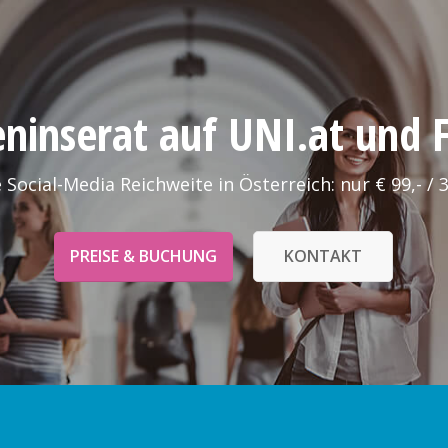
leninserat auf UNI.at und
 Social-Media Reichweite in Österreich: nur € 99,- / 
PREISE & BUCHUNG
KONTAKT