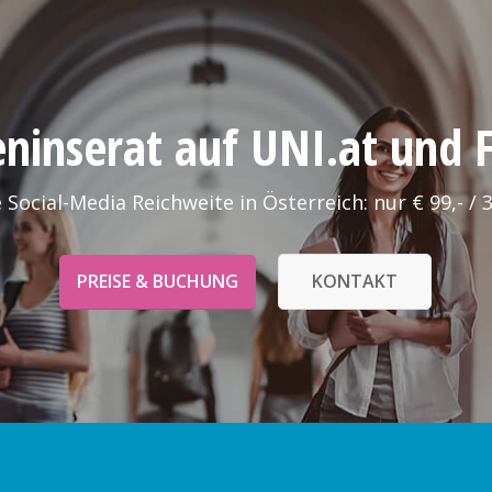
leninserat auf UNI.at und
 Social-Media Reichweite in Österreich: nur € 99,- / 
PREISE & BUCHUNG
KONTAKT