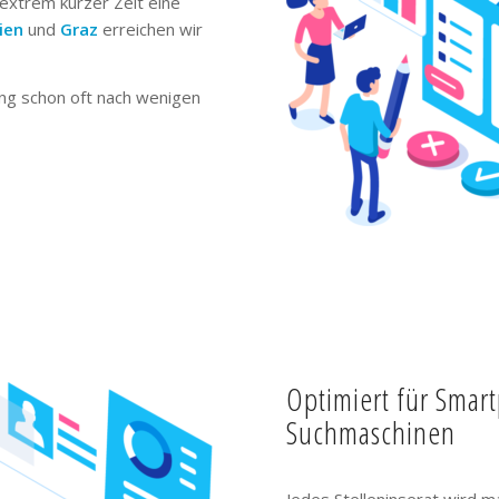
extrem kurzer Zeit eine
ien
und
Graz
erreichen wir
ng schon oft nach wenigen
Optimiert für Smar
Suchmaschinen
Jedes Stelleninserat wird m