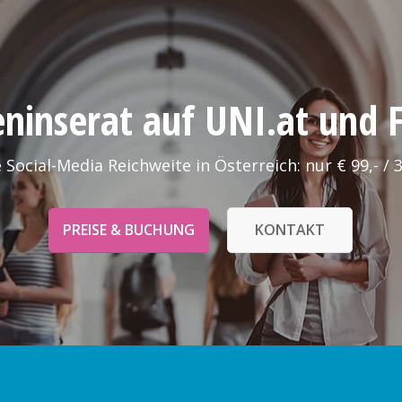
leninserat auf UNI.at und
 Social-Media Reichweite in Österreich: nur € 99,- / 
PREISE & BUCHUNG
KONTAKT