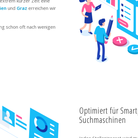
extrem kurzer Zeit eine
ien
und
Graz
erreichen wir
ng schon oft nach wenigen
Optimiert für Smar
Suchmaschinen
Jedes Stelleninserat wird m