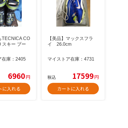
ECNICA CO
【美品】マックスフラ
20 スキー ブー
イ 26.0cm
ア在庫：
2405
マイストア在庫：
4731
6960
17599
円
円
税込
トに入れる
カートに入れる