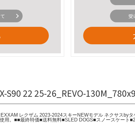
いて
受
る
-S90 22 25-26_REVO-130M_78
0.jpg。REXXAM レクザム 2023-2024スキーNEWモデル ネクサ
ン使用。■■最終特価■送料無料■SLED DOGS■スノースケート■2