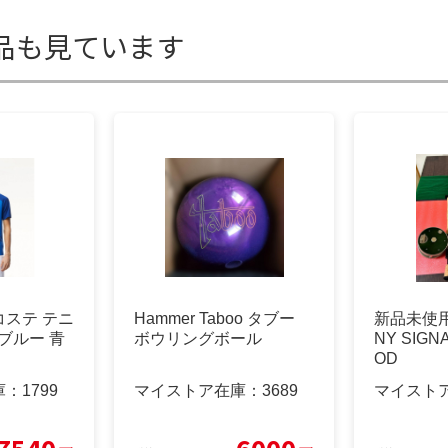
品も見ています
ラコステ テニ
Hammer Taboo タブー
新品未使用
 ブルー 青
ボウリングボール
NY SIGN
OD
庫：
1799
マイストア在庫：
3689
マイスト