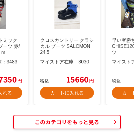
c アトミック
クロスカントリー クラシ
早い者勝ちT
ーツ 赤/
カル ブーツ SALOMON
CHISE1
ｃｍ
24.5
ツ
庫：
3483
マイストア在庫：
3030
マイスト
7350
15660
円
円
税込
税込
入れる
カートに入れる
カー
このカテゴリをもっと見る