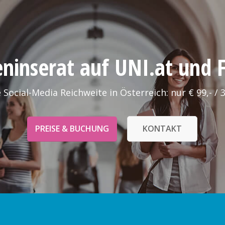
leninserat auf UNI.at und
 Social-Media Reichweite in Österreich: nur € 99,- / 
PREISE & BUCHUNG
KONTAKT