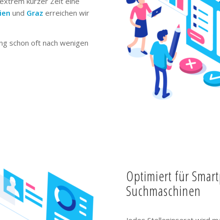
extrem kurzer Zeit eine
ien
und
Graz
erreichen wir
ng schon oft nach wenigen
Optimiert für Smar
Suchmaschinen
Jedes Stelleninserat wird m