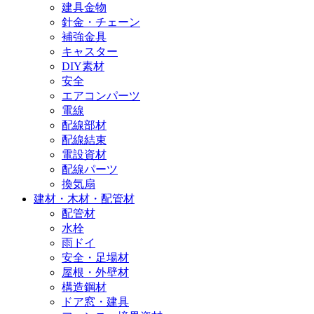
建具金物
針金・チェーン
補強金具
キャスター
DIY素材
安全
エアコンパーツ
電線
配線部材
配線結束
電設資材
配線パーツ
換気扇
建材・木材・配管材
配管材
水栓
雨ドイ
安全・足場材
屋根・外壁材
構造鋼材
ドア窓・建具