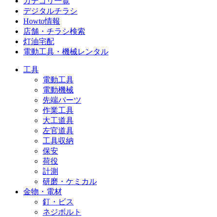
カテゴリ一覧
デジタルチラシ
Howto情報
店舗・チラシ検索
灯油宅配
電動工具・機械レンタル
工具
電動工具
電動機械
先端パーツ
作業工具
大工道具
左官道具
工具収納
保安
荷役
計測
研磨・ケミカル
金物・電材
釘・ビス
ネジボルト