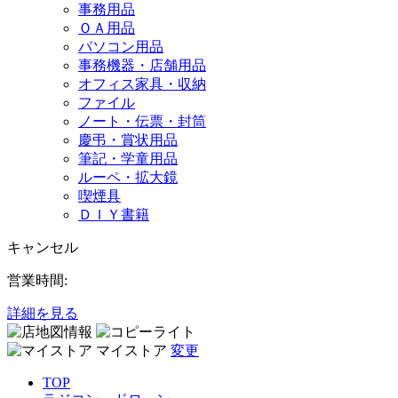
事務用品
ＯＡ用品
パソコン用品
事務機器・店舗用品
オフィス家具・収納
ファイル
ノート・伝票・封筒
慶弔・賞状用品
筆記・学童用品
ルーペ・拡大鏡
喫煙具
ＤＩＹ書籍
キャンセル
営業時間:
詳細を見る
マイストア
変更
TOP