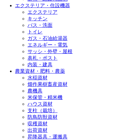
エクステリア・住設機器
エクステリア
キッチン
バス・洗面
トイレ
ガス・石油給湯器
エネルギー・電気
サッシ・外壁・屋根
表札・ポスト
内装・建具
農業資材・肥料・農薬
水稲資材
畑作果樹畜産資材
農機具
米保管・精米機
ハウス資材
支柱（栽培）
防鳥防獣資材
収穫資材
出荷資材
昇降器具・運搬具