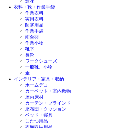
造花
衣料・靴・作業手袋
作業衣料
実用衣料
防寒用品
作業手袋
雨合羽
作業小物
靴下
長靴
ワークシューズ
一般靴、小物
傘
インテリア・家具・収納
ホームデコ
カーペット・室内敷物
屋内床材
カーテン・ブラインド
座布団・クッション
ベッド・寝具
こたつ用品
衣類収納用品