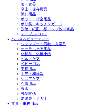
箸・食器
卓上・保存用品
流し用品
ポット・行楽用品
ポリ袋・キッチンガード
割箸・紙皿・紙コップ他消耗品
テーブルクロス
ヘルス＆ビューティー
シャンプー・石鹸・入浴剤
オーラルケア用品
化粧品・化粧小物
ヘルスケア
ベビー用品
美粧用品
手芸・和洋裁
シニアケア
介護用品
香水
郵便関係
老眼鏡・メガネ
文具・事務用品