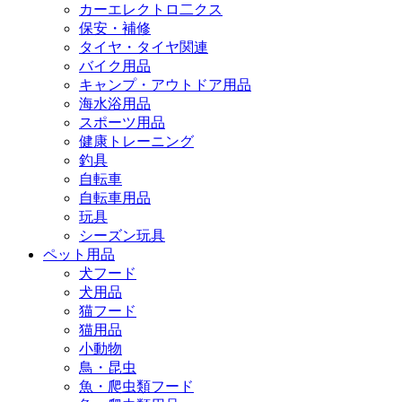
カーエレクトロ二クス
保安・補修
タイヤ・タイヤ関連
バイク用品
キャンプ・アウトドア用品
海水浴用品
スポーツ用品
健康トレーニング
釣具
自転車
自転車用品
玩具
シーズン玩具
ペット用品
犬フード
犬用品
猫フード
猫用品
小動物
鳥・昆虫
魚・爬虫類フード