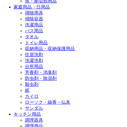
魚・爬虫類用品
家庭用品・日用品
掃除用具
掃除容器
洗濯用品
バス用品
タオル
トイレ用品
収納用品・収納保護用品
住居洗剤
洗濯洗剤
台所用品
芳香剤・消臭剤
防虫剤・除湿剤
殺虫剤
紙
カイロ
ローソク・線香・仏具
サンダル
キッチン用品
調理器具
調理用品