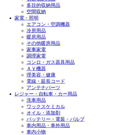
多目的収納用品
空間収納
家電・照明
エアコン・空調機器
冷房用品
暖房用品
その他暖房用品
家事家電
調理家電
コンロ・ガス器具用品
ＡＶ機器
理美容・健康
電線・延長コード
アンテナパーツ
レジャー・自転車・カー用品
洗車用品
ワックスケミカル
オイル・添加剤
バッテリー・電装・バルブ
車内用品・車外用品
車内小物