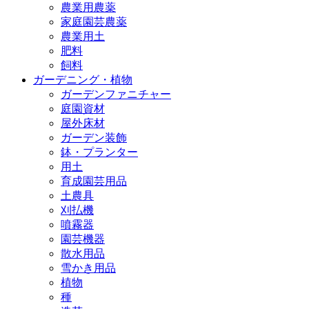
農業用農薬
家庭園芸農薬
農業用土
肥料
飼料
ガーデニング・植物
ガーデンファニチャー
庭園資材
屋外床材
ガーデン装飾
鉢・プランター
用土
育成園芸用品
土農具
刈払機
噴霧器
園芸機器
散水用品
雪かき用品
植物
種