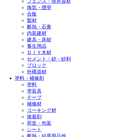
フェンス・境界資材
換気・煙突
合板
製材
断熱・石膏
内装建材
建具・床材
養生用品
ＤＩＹ木材
セメント・砂・砂利
ブロック
外構資材
塗料・補修剤
塗料
塗装具
テープ
補修材
コーキング材
接着剤
荷造・包装
シート
断熱・結露用品他